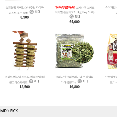
[단독무료배송]
슈프림펫 사이언스 내추럴 파이바
슈퍼파인 
슈퍼파인 슈퍼프
리미엄 손질티모시 9kg(1.5kg * 6개)
퍼스트 소분 400g
8,900
64,000
스위트 이갈이 스트링, 애플스틱+더
슈퍼파인 슈퍼프리미엄 손질 알파
슈프림펫 
블그라스케이크
파 대용량 2kg
토끼사
12,500
16,800
MD's PICK