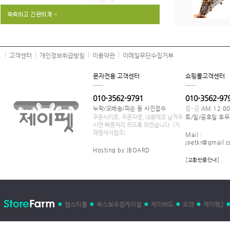
고객센터
개인정보취급방침
이용약관
이메일무단수집거부
문자전용 고객센터
쇼핑몰고객센터
010-3562-9791
010-3562-97
누락/오배송/파손 등 사진접수
월~금
AM 12:0
주문사이트, 주문자명, 내용메모 남겨주
토/일/공휴일 휴무
시면 빠른처리 하도록 하겠습니다. (거
래명세서참조)
Mail :
jpetkr@gmail.
Hosting by JBOARD
[
]
교환반품안내
햄스터몰
옥스보우점케이알
제이버드
오캣
제이펫2