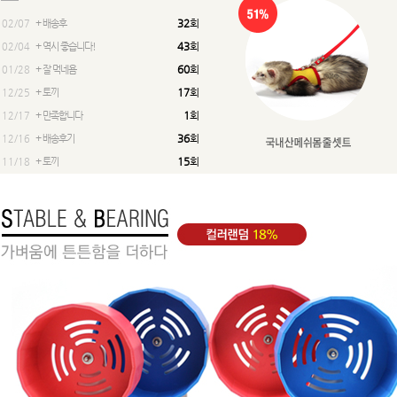
32
회
02/07
+ 배송후
43
회
02/04
+ 역시 좋습니다!
60
회
01/28
+ 잘 먹네욤
17
회
12/25
+ 토끼
1
회
12/17
+ 만족합니다
36
회
12/16
+ 배송후기
15
회
11/18
+ 토끼