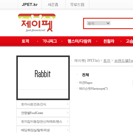
ㆍ
제이펫( JPET.kr)
>
토끼
>
브랜드별Fo
ㆍ
전체
ㆍ
하겐Hagen
ㆍ
해리슨펫/Harrisonpet(7)
토끼사료/건초/간식
연령별FoodCenter
토끼집/이동장/은신처/매트/펜스
베딩/화장실/탈취/위생