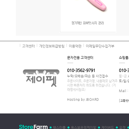
고객센터
개인정보취급방침
이용약관
이메일무단수집거부
문자전용 고객센터
쇼핑몰
010-3562-9791
010-
누락/오배송/파손 등 사진접수
월~금
주문사이트, 주문자명, 내용메모 남겨주
토/일/
시면 빠른처리 하도록 하겠습니다. (거
래명세서참조)
Mail 
Hosting by JBOARD
[
교환반
햄스터몰
옥스보우점케이알
제이버드
오캣