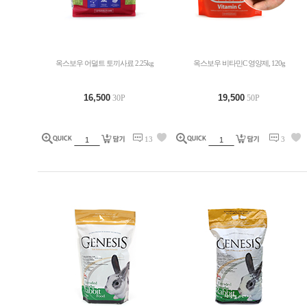
옥스보우 어덜트 토끼사료 2.25kg
옥스보우 비타민C 영양제, 120g
16,500
19,500
30P
50P
13
3