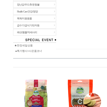
장난감/우드츄/운동볼
Health Care/건강/영양
목욕/미용용품
급수기/급식기/반자동
패션/몸줄/악세사리
★한정세일상품
●특가행사+사은품코너