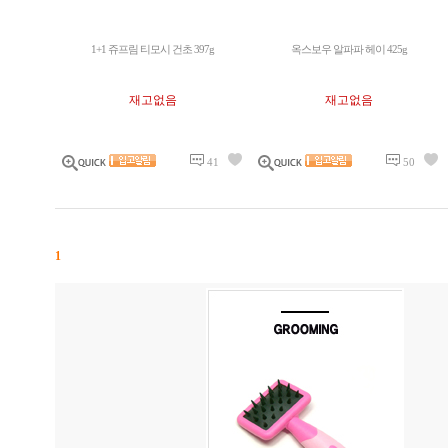
1+1 쥬프림 티모시 건초 397g
옥스보우 알파파 헤이 425g
재고없음
재고없음
41
50
1