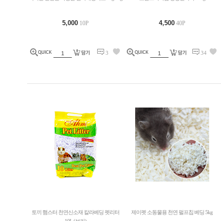
5,000
4,500
10P
40P
3
34
토끼 햄스터 천연신소재 칼라베딩 펫리터
제이펫 소동물용 천연 펄프칩 베딩 5kg