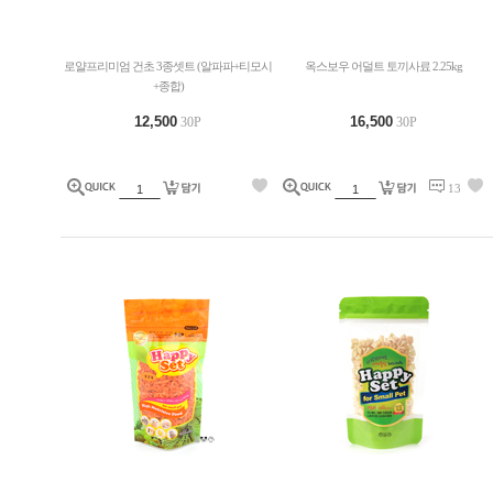
로얄프리미엄 건초 3종셋트 (알파파+티모시
옥스보우 어덜트 토끼사료 2.25kg
+종합)
12,500
16,500
30P
30P
13