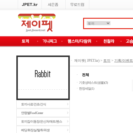
ㆍ
제이펫( JPET.kr)
>
토끼
>
기획/이벤트
ㆍ
전체
ㆍ
기호성테스트(샘플)(3)
ㆍ
한정세일(1)
토끼사료/건초/간식
연령별FoodCenter
토끼집/이동장/은신처/매트/펜스
베딩/화장실/탈취/위생