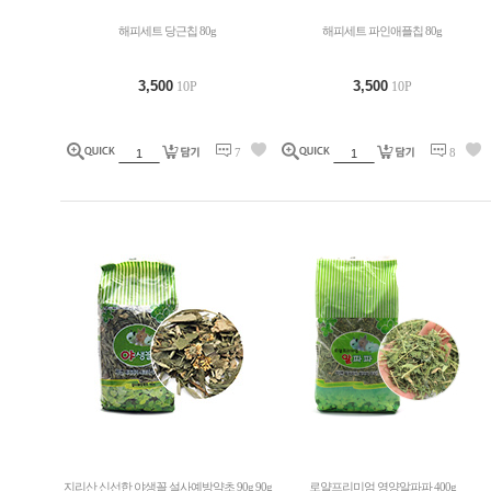
해피세트 당근칩 80g
해피세트 파인애플칩 80g
3,500
3,500
10P
10P
7
8
지리산 신선한 야생꼴 설사예방약초 90g 90g
로얄프리미엄 영양알파파 400g