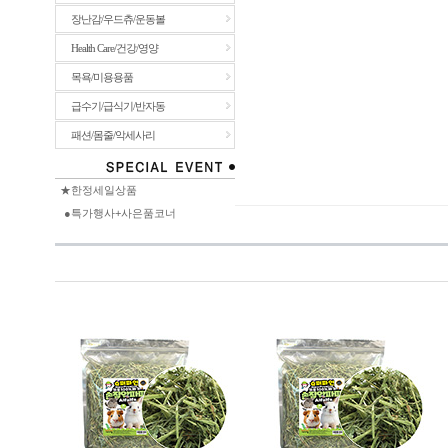
장난감/우드츄/운동볼
Health Care/건강/영양
목욕/미용용품
급수기/급식기/반자동
패션/몸줄/악세사리
★한정세일상품
●특가행사+사은품코너