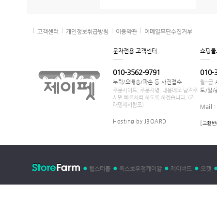
고객센터
개인정보취급방침
이용약관
이메일무단수집거부
문자전용 고객센터
쇼핑몰
010-3562-9791
010-
누락/오배송/파손 등 사진접수
월~금
주문사이트, 주문자명, 내용메모 남겨주
토/일/
시면 빠른처리 하도록 하겠습니다. (거
래명세서참조)
Mail 
Hosting by JBOARD
[
교환반
햄스터몰
옥스보우점케이알
제이버드
오캣