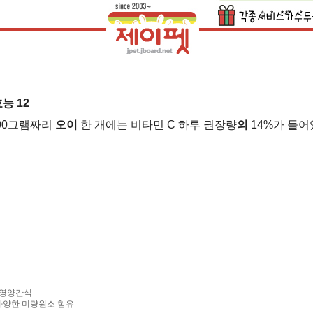
효능
12
300그램짜리
오이
한 개에는 비타민 C 하루 권장량
의
14%가 들어있다
펫 영양간식
 다양한 미량원소 함유