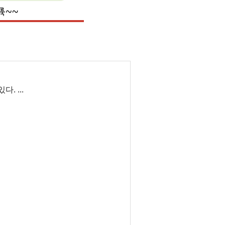
. ...