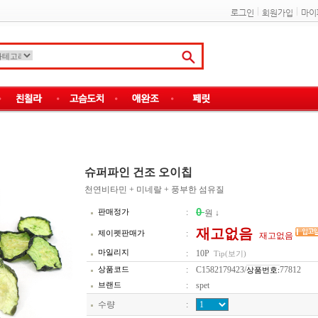
로그인
회원가입
마이
슈퍼파인 건조 오이칩
천연비타민 + 미네랄 + 풍부한 섬유질
0
판매정가
:
원 ↓
재고없음
제이펫판매가
:
재고없음
마일리지
:
10P
Tip(보기)
상품코드
:
C1582179423/
77812
상품번호:
브랜드
:
spet
수량
: